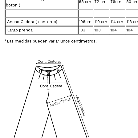
68 cm
72 cm
76cm
80 c
boton )
Ancho Cadera ( contorno)
106cm
110 cm
114 cm
118 c
Largo prenda
103
103
104
104
*Las medidas pueden variar unos centímetros.