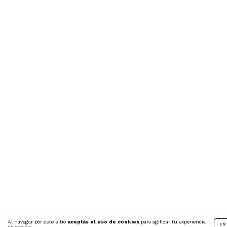
Al navegar por este sitio
aceptás el uso de cookies
para agilizar tu experiencia
EN