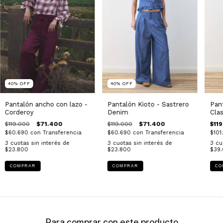
40
%
OFF
40
%
OFF
Pantalón ancho con lazo -
Pantalón Kioto - Sastrero
Pant
Corderoy
Denim
Clas
$119.000
$71.400
$119.000
$71.400
$11
$60.690
con
Transferencia
$60.690
con
Transferencia
$101
3
cuotas sin interés de
3
cuotas sin interés de
3
cu
$23.800
$23.800
$39.
COMPRAR
COMPRAR
CO
Para comprar con este producto