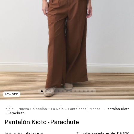
40
%
OFF
Inicio
.
Nueva Colección - La Raíz
.
Pantalones | Monos
.
Pantalón Kioto
- Parachute
Pantalón Kioto - Parachute
3
cuotas sin interés de
$19.600