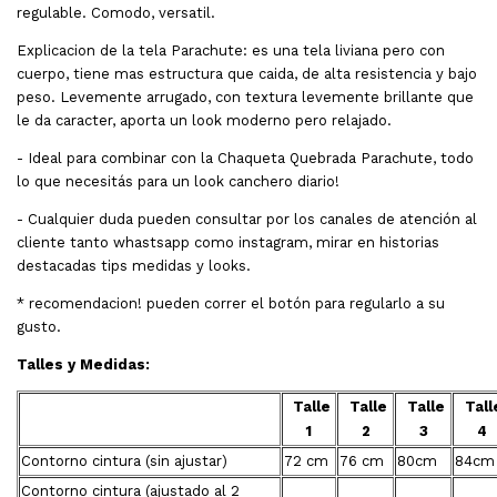
regulable. Comodo, versatil.
Explicacion de la tela Parachute: es una tela liviana pero con
cuerpo, tiene mas estructura que caida, de alta resistencia y bajo
peso. Levemente arrugado, con textura levemente brillante que
le da caracter, aporta un look moderno pero relajado.
- Ideal para combinar con la Chaqueta Quebrada Parachute, todo
lo que necesitás para un look canchero diario!
-
Cualquier duda pueden consultar por los canales de atención al
cliente tanto whastsapp como instagram, mirar en historias
destacadas tips medidas y looks.
* recomendacion! pueden correr el botón para regularlo a su
gusto.
Talles y Medidas:
Talle
Talle
Talle
Tall
1
2
3
4
Contorno cintura (sin ajustar)
72 cm
76 cm
80cm
84cm
Contorno cintura (ajustado al 2