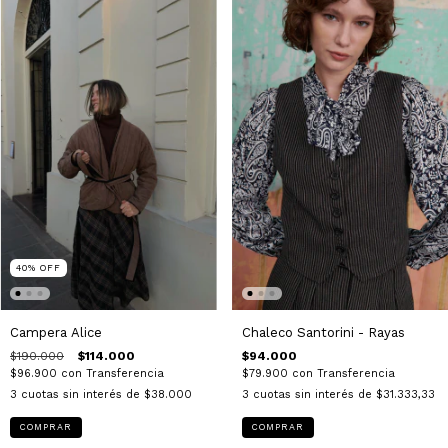
40
%
OFF
Campera Alice
Chaleco Santorini - Rayas
$190.000
$114.000
$94.000
$96.900
con
Transferencia
$79.900
con
Transferencia
3
cuotas sin interés de
$38.000
3
cuotas sin interés de
$31.333,33
COMPRAR
COMPRAR