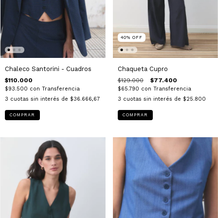
40
%
OFF
Chaleco Santorini - Cuadros
Chaqueta Cupro
$110.000
$129.000
$77.400
$93.500
con
Transferencia
$65.790
con
Transferencia
3
cuotas sin interés de
$36.666,67
3
cuotas sin interés de
$25.800
COMPRAR
COMPRAR