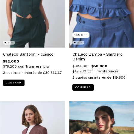
40
%
OFF
Chaleco Santorini - clásico
Chaleco Zamba - Sastrero
Denim
$92.000
$98.000
$58.800
$78.200
con
Transferencia
$49.980
con
Transferencia
3
cuotas sin interés de
$30.666,67
3
cuotas sin interés de
$19.600
COMPRAR
COMPRAR