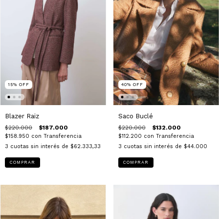
40
%
OFF
15
%
OFF
Saco Buclé
Blazer Raiz
$220.000
$132.000
$220.000
$187.000
$112.200
con
Transferencia
$158.950
con
Transferencia
3
cuotas sin interés de
$44.000
3
cuotas sin interés de
$62.333,33
COMPRAR
COMPRAR