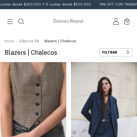
 desde $300.000 Y 9 cuotas desde $500.000
15% OFF CON TRANSFERENCI
0
Inicio
.
Clásicos DR
.
Blazers | Chalecos
Blazers | Chalecos
FILTRAR