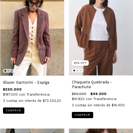
40
%
OFF
Chaqueta Quebrada -
Blazer Santorini - Espiga
Parachute
$220.000
$82.000
$49.200
$187.000
con
Transferencia
$41.820
con
Transferencia
3
cuotas sin interés de
$73.333,33
3
cuotas sin interés de
$16.400
COMPRAR
COMPRAR