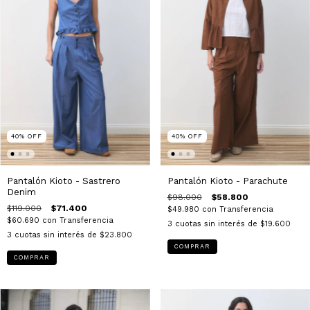
40
%
OFF
40
%
OFF
Pantalón Kioto - Sastrero
Pantalón Kioto - Parachute
Denim
$98.000
$58.800
$119.000
$71.400
$49.980
con
Transferencia
$60.690
con
Transferencia
3
cuotas sin interés de
$19.600
3
cuotas sin interés de
$23.800
COMPRAR
COMPRAR