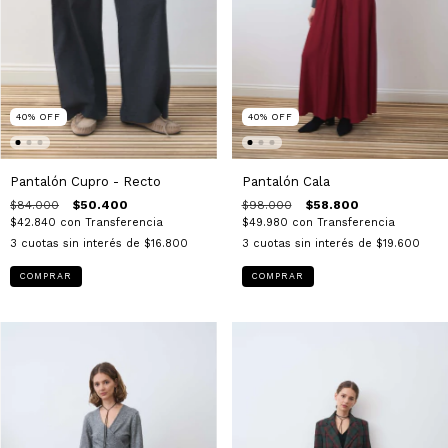
40
%
OFF
40
%
OFF
Pantalón Cupro - Recto
Pantalón Cala
$84.000
$50.400
$98.000
$58.800
$42.840
con
Transferencia
$49.980
con
Transferencia
3
cuotas sin interés de
$16.800
3
cuotas sin interés de
$19.600
COMPRAR
COMPRAR