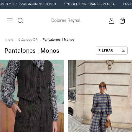
9 cuotas desde $500.000
15% OFF CON TRANSFERENCIA
ENVIO GRATIS
0
Inicio
.
Clásicos DR
.
Pantalones | Monos
Pantalones | Monos
FILTRAR