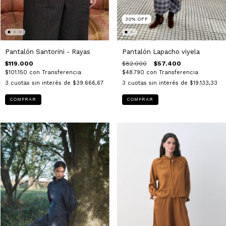
30
%
OFF
Pantalón Santorini - Rayas
Pantalón Lapacho viyela
$119.000
$82.000
$57.400
$101.150
con
Transferencia
$48.790
con
Transferencia
3
cuotas sin interés de
$39.666,67
3
cuotas sin interés de
$19.133,33
COMPRAR
COMPRAR