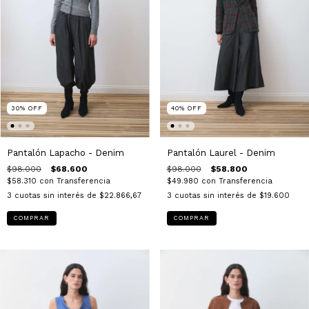
30
%
OFF
40
%
OFF
Pantalón Lapacho - Denim
Pantalón Laurel - Denim
$98.000
$68.600
$98.000
$58.800
$58.310
con
Transferencia
$49.980
con
Transferencia
3
cuotas sin interés de
$22.866,67
3
cuotas sin interés de
$19.600
COMPRAR
COMPRAR