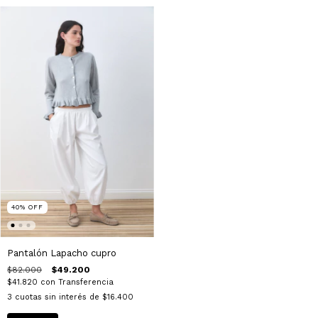
40
%
OFF
Pantalón Lapacho cupro
$82.000
$49.200
$41.820
con
Transferencia
3
cuotas sin interés de
$16.400