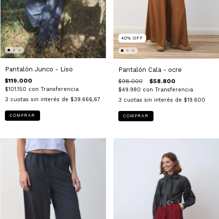
40
%
OFF
Pantalón Junco - Liso
Pantalón Cala - ocre
$119.000
$98.000
$58.800
$101.150
con
Transferencia
$49.980
con
Transferencia
3
cuotas sin interés de
$39.666,67
3
cuotas sin interés de
$19.600
COMPRAR
COMPRAR