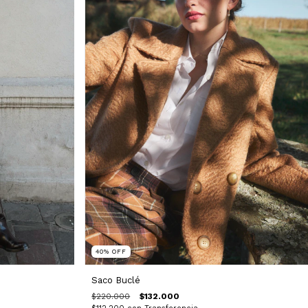
40
%
OFF
Saco Buclé
$220.000
$132.000