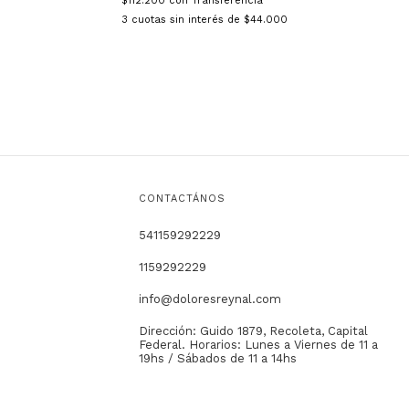
$112.200
con
Transferencia
3
cuotas sin interés de
$44.000
CONTACTÁNOS
541159292229
1159292229
info@doloresreynal.com
Dirección: Guido 1879, Recoleta, Capital
Federal. Horarios: Lunes a Viernes de 11 a
19hs / Sábados de 11 a 14hs