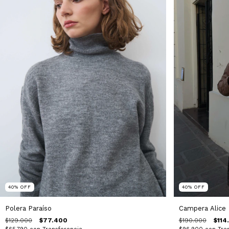
40
%
OFF
40
%
OFF
Polera Paraíso
Campera Alice
$129.000
$77.400
$190.000
$114