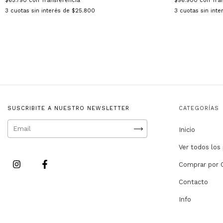
$65.790
con
Transferencia
$96.900
con
Tra
3
cuotas sin interés de
$25.800
3
cuotas sin int
SUSCRIBITE A NUESTRO NEWSLETTER
CATEGORÍAS
Inicio
Ver todos los
Comprar por 
Contacto
Info