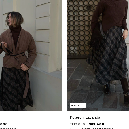
40
%
OFF
Poleron Lavanda
.000
$139.000
$83.400