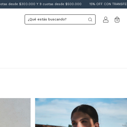
esde $300.000 Y 9 cuotas desde $500.000
15% OFF CON TRANSFERENCIA
0