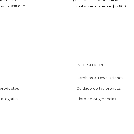
nsferencia
$70.890
con
Transferencia
erés de
$38.000
3
cuotas sin interés de
$27.800
INFORMACIÓN
Cambios & Devoluciones
 productos
Cuidado de las prendas
Categorias
Libro de Sugerencias